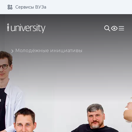
Сервисы ВУЗа
Размер шрифта:
Цвет:
1x
2x
3x
Изображения:
Кернинг:
Озвучивание:
Молодёжные инициативы