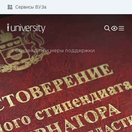
Сервисы ВУЗа
Размер шрифта:
Цвет:
1x
2x
3x
Изображения:
Кернинг:
Озвучивание:
Стипендии и меры поддержки