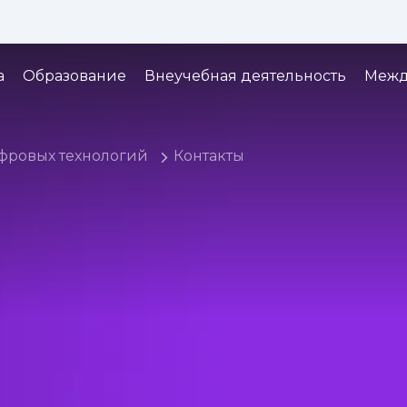
Изображения:
Кернинг:
Озвуч
1x
2x
3x
а
Образование
Внеучебная деятельность
Межд
фровых технологий
Контакты