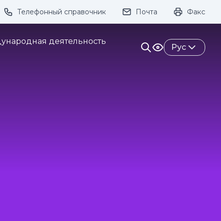
Телефонный справочник
Почта
Факс
ивание:
ународная деятельность
Рус