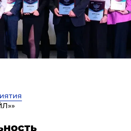
иятия
ЙЛ»»
ьность