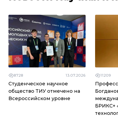
8728
13.07.2026
11209
Студенческое научное
Професс
общество ТИУ отмечено на
Богдано
Всероссийском уровне
междуна
БРИКС+ 
техноло