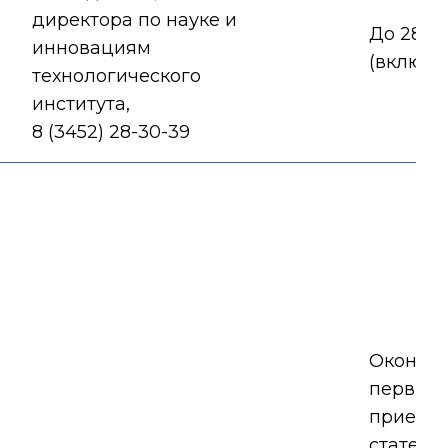
директора по науке и
До 28.01
инновациям
(включи
технологического
института,
8 (3452) 28-30-39
Оконча
первичн
приема 
статей 1