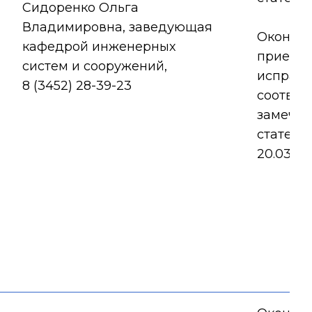
Сидоренко Ольга
Владимировна, заведующая
Оконча
кафедрой инженерных
приема
систем и сооружений,
исправл
8 (3452) 28-39-23
соответ
замеча
статей
20.03.20