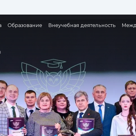
Изображения:
Кернинг:
Озвуч
1x
2x
3x
а
Образование
Внеучебная деятельность
Межд
я