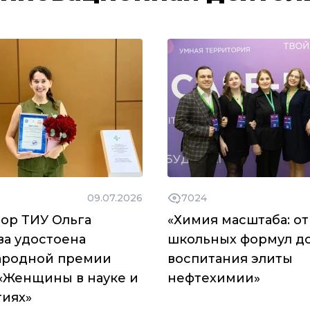
09.07.2026
7024
ор ТИУ Ольга
«Химия масштаба: от
ва удостоена
школьных формул д
родной премии
воспитания элиты
«Женщины в науке и
нефтехимии»
гиях»