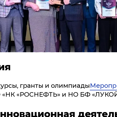
ия
урсы, гранты и олимпиады
Меропр
О «НК «РОСНЕФТЬ» и НО БФ «ЛУКО
инновационная деятел