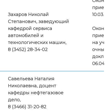
Оконча
приема 
Захаров Николай
10.03.20
Степанович, заведующий
кафедрой сервиса
Оконча
автомобилей и
приема 
технологических машин,
на участ
8 (3452) 28-34-02
очным
доклад
06.04.20
Савельева Наталия
Николаевна, доцент
кафедры нефтегазовое
дело,
8 (3466) 31-20-82