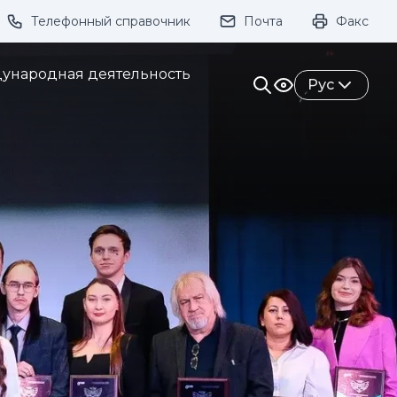
Телефонный справочник
Почта
Факс
ивание:
ународная деятельность
Рус