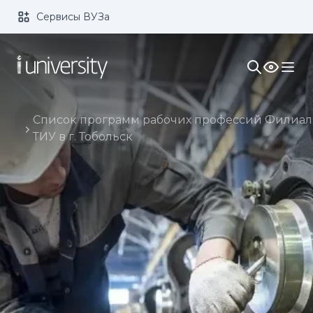
Сервисы ВУЗа
Размер шрифта:
Цвет:
1x
2x
3x
Изображения:
Кернинг:
Озвучивание:
Список программ рабочих профессий Филиал
ТИУ в г. Тобольск