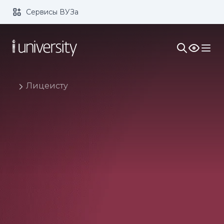
Сервисы ВУЗа
Размер шрифта:
Цвет:
1x
2x
3x
Изображения:
Кернинг:
Озвучивание:
Лицеисту