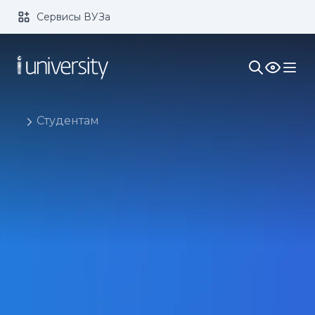
Сервисы ВУЗа
Размер шрифта:
Цвет:
1x
2x
3x
Изображения:
Кернинг:
Озвучивание:
Студентам