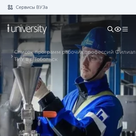
Сервисы ВУЗа
Размер шрифта:
Цвет:
1x
2x
3x
Изображения:
Кернинг:
Озвучивание:
Список программ рабочих профессий Филиал
ТИУ в г. Тобольск